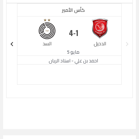
كأس الأمير
4
1
الدحيل
السد
الدحيل
مايو 5
احمد بن علي - استاد الريان