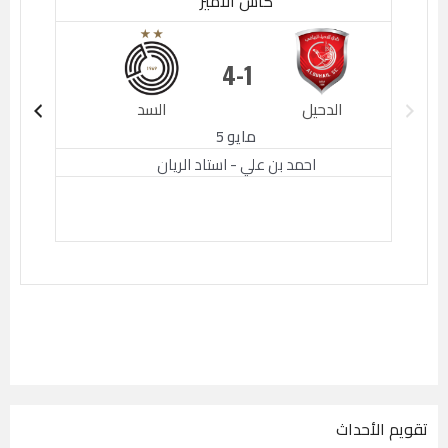
كأس الأمير
4
1
الدحيل
السد
الدحيل
مايو 5
احمد بن علي - استاد الريان
تقويم الأحداث