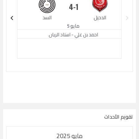
4
1
الدحيل
السد
الدحيل
مايو 5
احمد بن علي - استاد الريان
تقويم الأحداث
مايو 2025