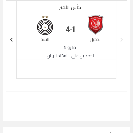
كأس الأمير
4
1
الدحيل
السد
الدحيل
مايو 5
احمد بن علي - استاد الريان