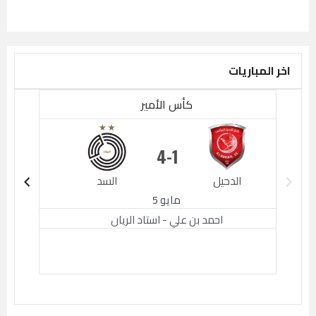
اخر المباريات
كأس الأمير
4
1
الدحيل
السد
الدحيل
مايو 5
احمد بن علي - استاد الريان