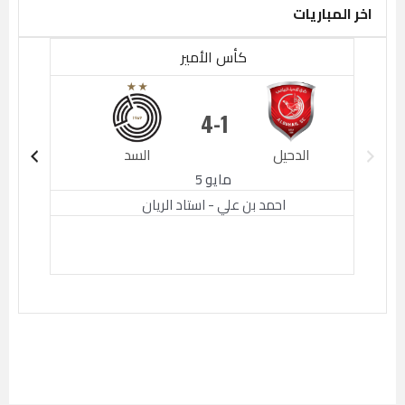
اخر المباريات
كأس الأمير
4
1
الدحيل
السد
الدحيل
مايو 5
احمد بن علي - استاد الريان