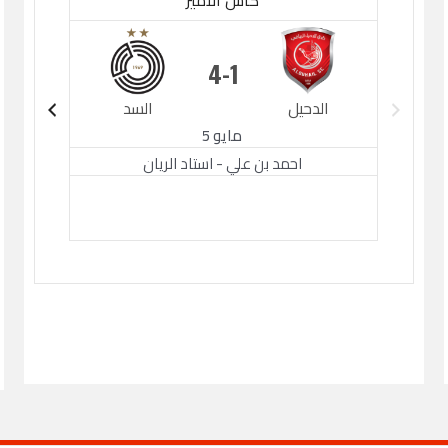
كأس الأمير
4
1
الدحيل
السد
الدح
مايو 5
احمد بن علي - استاد الريان