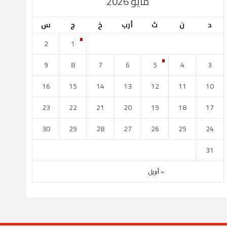
مايو 2026
كأس الأمير
دوري نجوم بنك الد
د
ن
ث
أرب
خ
ج
س
1
2
0
4
2
1
يل
العربي
الدحيل
9
8
7
6
5
4
3
مايو 1
أبريل 27
استاد جاسم بن حمد
استاد خليفة الدول
16
15
14
13
12
11
10
23
22
21
20
19
18
17
30
29
28
27
26
25
24
31
« أبريل