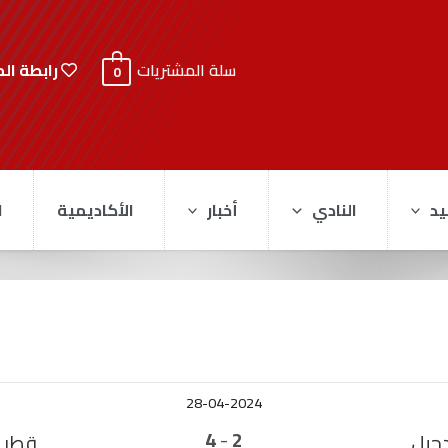
رابطة ال
سلة المشتريات
0
يد
النادي
أخبار
الأكاديمية
ا
28-04-2024
-
4
2
دحيل
قطر