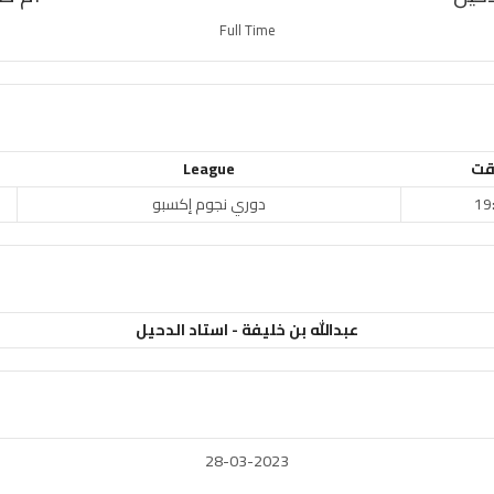
Full Time
قت
League
19
دوري نجوم إكسبو
عبدالله بن خليفة - استاد الدحيل
28-03-2023