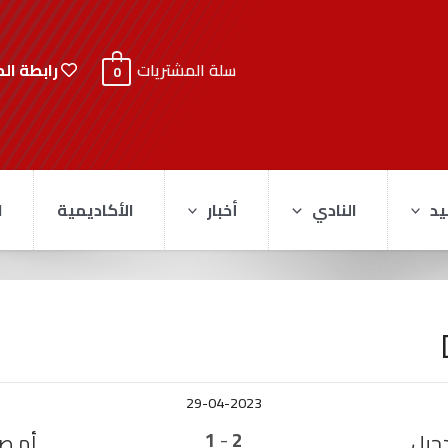
رابطة ال
سلة المشتريات
0
يد
النادي
أخبار
الأكاديمية
ا
29-04-2023
-
1
2
دحيل
أم ص