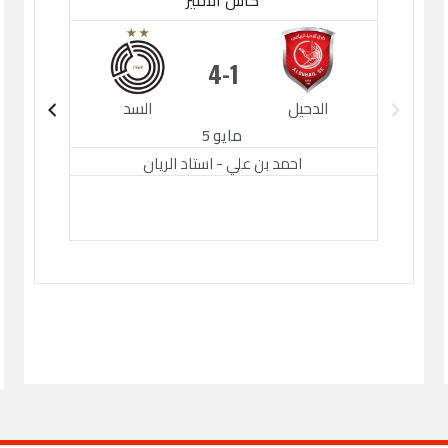
كأس الأمير
4
1
الدحيل
السد
الدح
مايو 5
احمد بن علي - استاد الريان