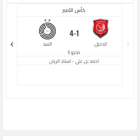
كأس الأمير
4
1
الدحيل
السد
الدحيل
مايو 5
احمد بن علي - استاد الريان