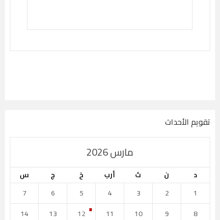
تقويم الأحداث
مارس 2026
د
ن
ث
أرب
خ
ج
س
7
6
5
4
3
2
1
14
13
12
11
10
9
8