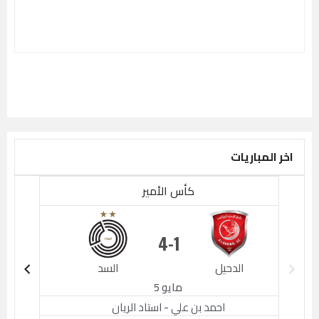
اخر المباريات
كأس الأمير
4
1
الدحيل
السد
الدحيل
مايو 5
احمد بن علي - استاد الريان