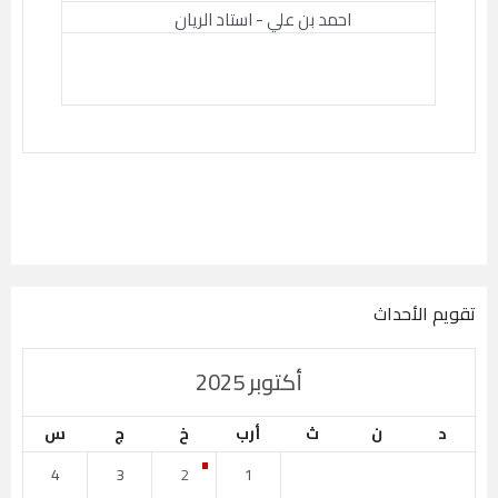
احمد بن علي - استاد الريان
تقويم الأحداث
أكتوبر 2025
د
ن
ث
أرب
خ
ج
س
4
3
2
1