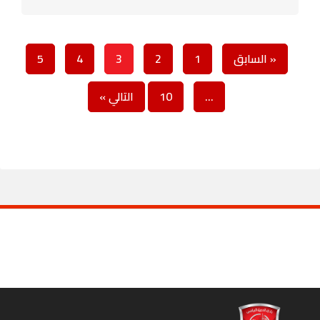
« السابق
1
2
3
4
5
…
10
التالي »