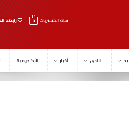
رابطة ال
سلة المشتريات
0
يد
النادي
أخبار
الأكاديمية
ا