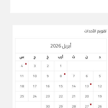
تقويم الأحداث
أبريل 2026
كأس الأمير
دوري نجوم بنك الد
د
ن
ث
أرب
خ
ج
س
1
2
0
4
4
3
2
1
يل
العربي
الدحيل
11
10
9
8
7
6
5
مايو 1
أبريل 27
استاد جاسم بن حمد
استاد خليفة الدول
18
17
16
15
14
13
12
25
24
23
22
21
20
19
30
29
28
27
26