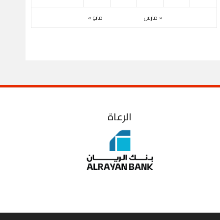
« مارس
مايو »
الرعاة