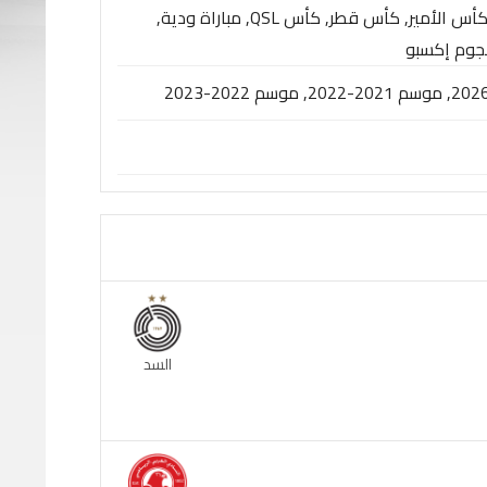
درع التحدي, درع السوبر, دوري أبطال آسيا, كأس الأمير, كأس قطر, كأس QSL, مباراة ودية,
نجوم إكسبو
السد