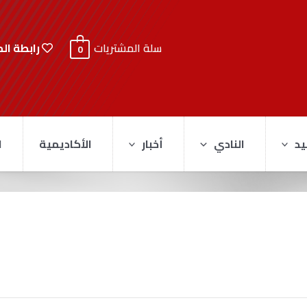
رابطة ال
سلة المشتريات
0
يد
النادي
أخبار
الأكاديمية
ا