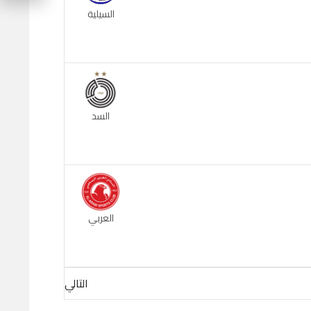
السيلية
السد
العربي
التالي