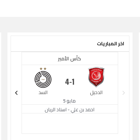
اخر المباريات
كأس الأمير
4
1
الدحيل
السد
الدح
مايو 5
احمد بن علي - استاد الريان