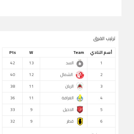
ترتيب الفرق
أسم النادي
Team
W
Pts
السد
42
13
1
الشمال
40
12
2
الريان
38
11
3
الغرافة
36
11
4
الدحيل
33
9
5
قطر
32
9
6