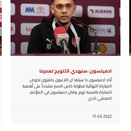
ادميلسون: سنهدي التتويج لمدربنا
أكد ادميلسون دا سيلفا ان اللاعبون جاهزون لخوض
المباراة النهائية لبطولة كاس الامير مشدداً على أهمية
المباراة بالنسبة لهم، وقال ادميلسون في المؤتمر
الصحفي الذي
17-03-2022