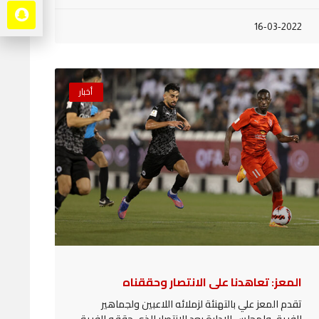
16-03-2022
أخبار
المعز: تعاهدنا على الانتصار وحققناه
تقدم المعز علي بالتهنئة لزملائه اللاعبين ولجماهير
الفريق ولمجلس الإدارة بعد الانتصار الذي حققه الفريق