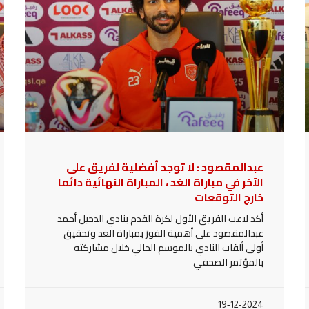
عبدالمقصود : لا توجد أفضلية لفريق على
الآخر في مباراة الغد ، المباراة النهائية دائما
خارج التوقعات
أكد لاعب الفريق الأول لكرة القدم بنادي الدحيل أحمد
عبدالمقصود على أهمية الفوز بمباراة الغد وتحقيق
أولى ألقاب النادي بالموسم الحالي خلال مشاركته
بالمؤتمر الصحفي
19-12-2024