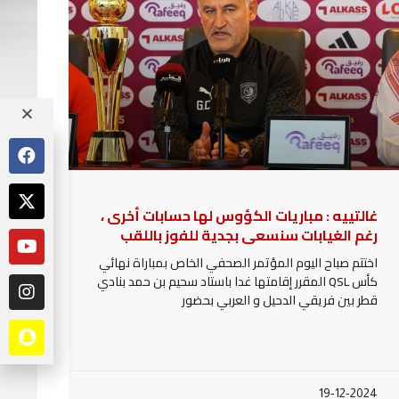
غالتييه : مباريات الكؤوس لها حسابات أخرى ،
رغم الغيابات سنسعى بجدية للفوز باللقب
اختتم صباح اليوم المؤتمر الصحفي الخاص بمباراة نهائي
كأس QSL المقرر إقامتها غدا باستاد سحيم بن حمد بنادي
قطر بين فريقي الدحيل و العربي بحضور
19-12-2024