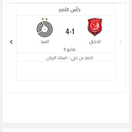
كأس الأمير
4
1
الدحيل
السد
الدحيل
مايو 5
احمد بن علي - استاد الريان