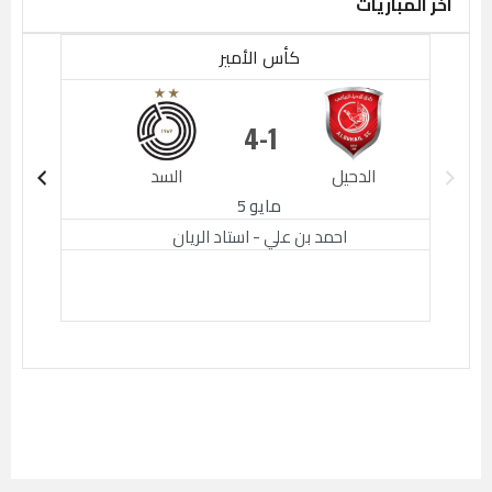
اخر المباريات
كأس الأمير
4
1
الدحيل
السد
الدحيل
مايو 5
احمد بن علي - استاد الريان