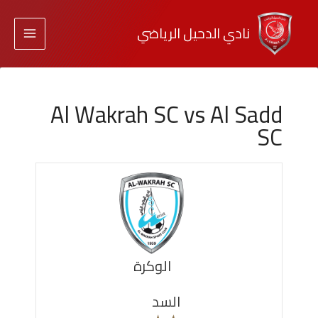
نادي الدحيل الرياضي
Al Wakrah SC vs Al Sadd
SC
الوكرة
السد