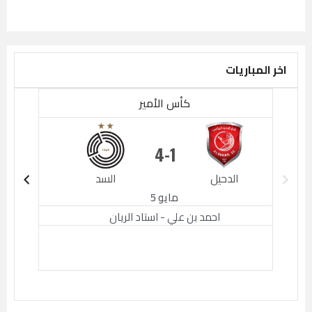
اخر المباريات
كأس الأمير
4
1
الدحيل
السد
الدحيل
مايو 5
احمد بن علي - استاد الريان