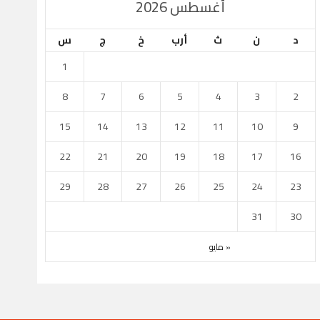
أغسطس 2026
كأس الأمير
دوري نجوم بنك الد
د
ن
ث
أرب
خ
ج
س
1
2
0
4
1
يل
العربي
الدحيل
8
7
6
5
4
3
2
مايو 1
أبريل 27
استاد جاسم بن حمد
استاد خليفة الدول
15
14
13
12
11
10
9
22
21
20
19
18
17
16
29
28
27
26
25
24
23
31
30
« مايو