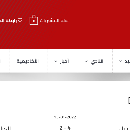
رابطة ال
سلة المشتريات
0
يد
النادي
أخبار
الأكاديمية
ا
13-01-2022
-
2
4
دحيل
الغرا