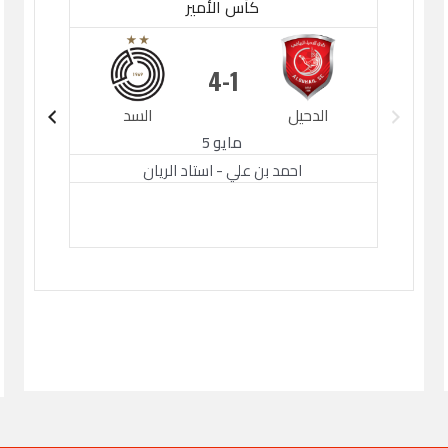
كأس الأمير
4
1
الدحيل
السد
الدح
مايو 5
احمد بن علي - استاد الريان