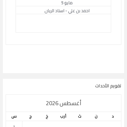
مايو 5
احمد بن علي - استاد الريان
تقويم الأحداث
أغسطس 2026
د
ن
ث
أرب
خ
ج
س
1