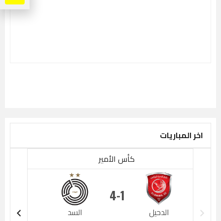
اخر المباريات
كأس الأمير
4
1
الدحيل
السد
الدحيل