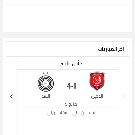
اخر المباريات
كأس الأمير
4
1
الدحيل
السد
الدحيل
مايو 5
احمد بن علي - استاد الريان