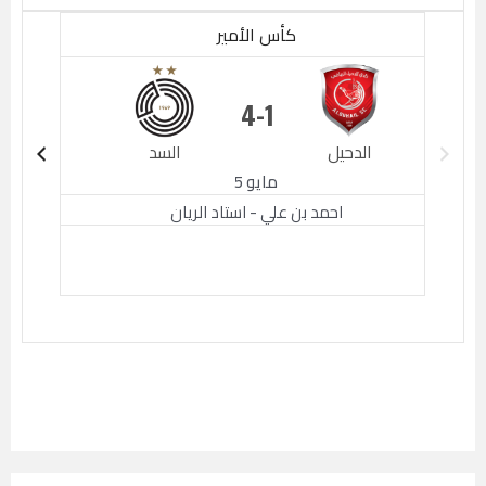
كأس الأمير
4
1
الدحيل
السد
الدحيل
مايو 5
احمد بن علي - استاد الريان