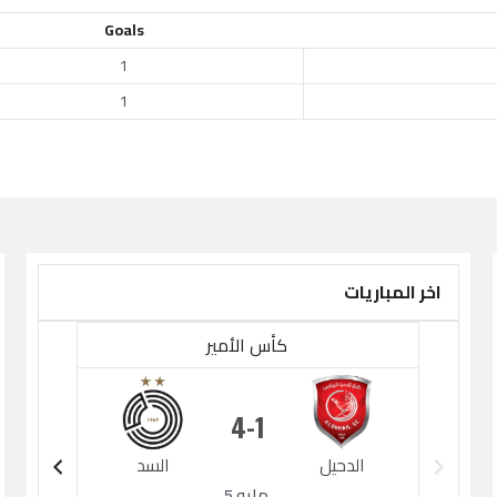
Goals
1
1
اخر المباريات
كأس الأمير
4
1
الدحيل
السد
الدح
مايو 5