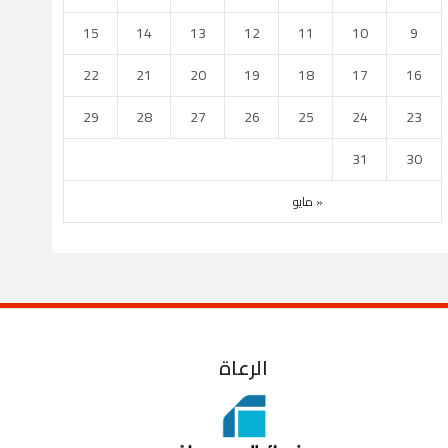
استاد جاسم بن حمد
استاد خليفة الدول
15
14
13
12
11
10
9
22
21
20
19
18
17
16
29
28
27
26
25
24
23
31
30
« مايو
الرعاة