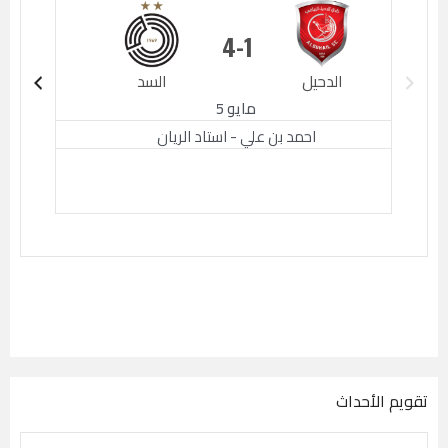
4
1
الدحيل
السد
الدحيل
مايو 5
احمد بن علي - استاد الريان
تقويم الأحداث