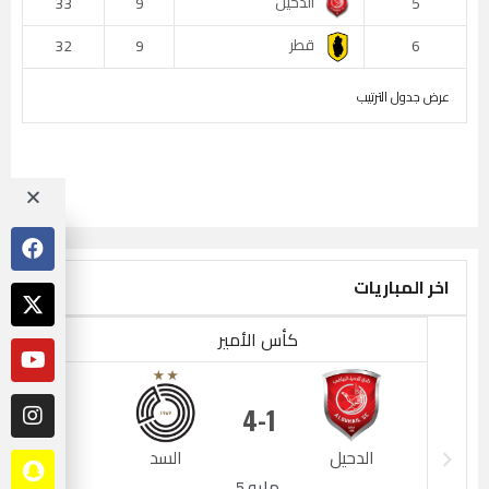
الدحيل
33
9
5
قطر
32
9
6
عرض جدول الترتيب
اخر المباريات
كأس الأمير
4
1
الدحيل
السد
الدحيل
مايو 5