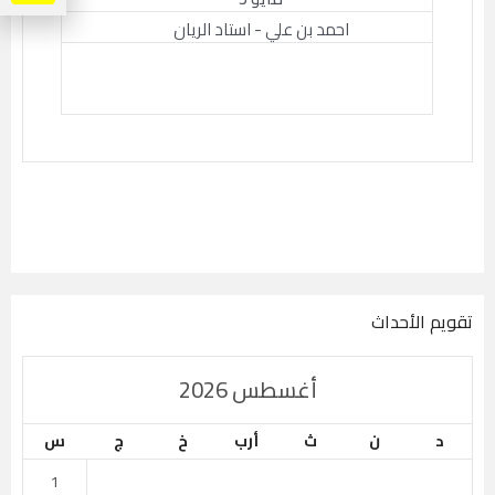
احمد بن علي - استاد الريان
تقويم الأحداث
أغسطس 2026
د
ن
ث
أرب
خ
ج
س
1