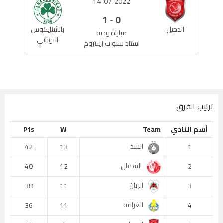
14-07-2022
-
1
0
الدحيل
باناثينايكوس
مباراة ودية
اليوناني
استاد سبورت زينتروم
ترتيب الفرق
أسم النادي
Team
W
Pts
السد
42
13
1
الشمال
40
12
2
الريان
38
11
3
الغرافة
36
11
4