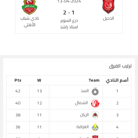
13-04-2024
-
2
1
الدحيل
نادي شباب
درع السوبر
الأهلي
استاد راشد
ترتيب الفرق
أسم النادي
Team
W
Pts
السد
42
13
1
الشمال
40
12
2
الريان
38
11
3
الغرافة
36
11
4