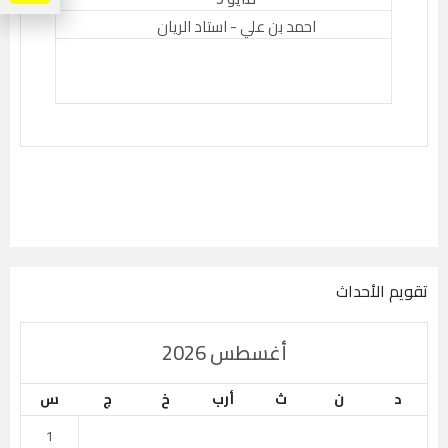
احمد بن علي - استاد الريان
تقويم الأحداث
أغسطس 2026
د
ن
ث
أرب
خ
ج
س
1