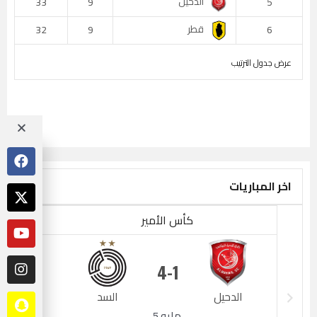
الدحيل
33
9
5
قطر
32
9
6
عرض جدول الترتيب
اخر المباريات
كأس الأمير
4
1
الدحيل
السد
الدحيل
مايو 5