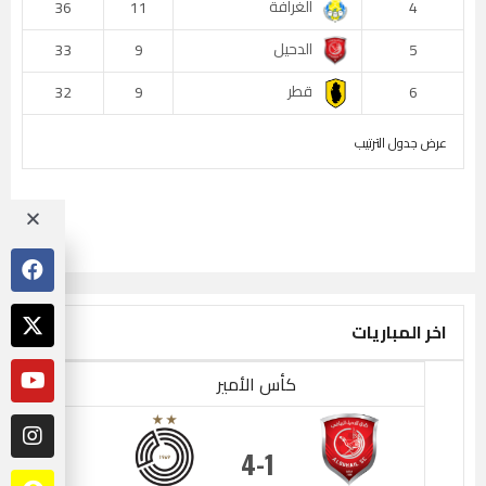
الغرافة
36
11
4
الدحيل
33
9
5
قطر
32
9
6
عرض جدول الترتيب
اخر المباريات
كأس الأمير
4
1