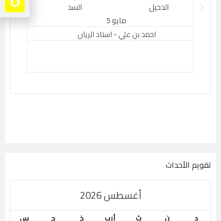
الدحيل
السد
الدحيل
مايو 5
احمد بن علي - استاد الريان
تقويم الأحداث
أغسطس 2026
د
ن
ث
أرب
خ
ج
س