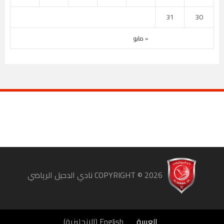
31
30
« مايو
COPYRIGHT ©
2026
نادي الدحيل الرياضي
العربية
English
(
الإنجليزية
)