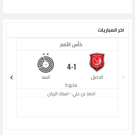
اخر المباريات
كأس الأمير
4
1
الدحيل
السد
الدحيل
مايو 5
احمد بن علي - استاد الريان