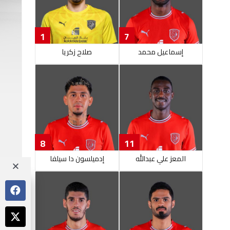
1
7
إسماعيل محمد
صلاح زكريا
8
11
المعز علي عبدالله
إدميلسون دا سيلفا