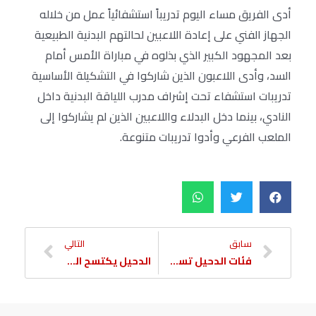
أدى الفريق مساء اليوم تدريباً استشفائياً عمل من خلاله
الجهاز الفني على إعادة اللاعبين لحالتهم البدنية الطبيعية
بعد المجهود الكبير الذي بذلوه في مباراة الأمس أمام
السد، وأدى اللاعبون الذين شاركوا في التشكيلة الأساسية
تدريبات استشفاء تحت إشراف مدرب اللياقة البدنية داخل
النادي، بينما دخل البدلاء واللاعبين الذين لم يشاركوا إلى
الملعب الفرعي وأدوا تدريبات متنوعة.
سابق
التالي
فئات الدحيل تسحق الشحانية في الكأس
الدحيل يكتسح الشمال في دوري اليد