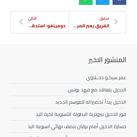
سابق
التالي
الفريق يعبر المرخية بتسديدة نام تاي هي
دومينغو: استحقينا الانتصار ونعمل على تطوير الاداء
المنشور الاخير
عمر سيكـو دحــلاوي
الدحيل يتعاقد مع فهد يونس
الدحيل يبدأ تحضيراته للموسم الجديد
فوز الدحيل ببرونزية البطولة الآسيوية لكرة اليد
خسارة الدحيل أمام برقان بنصف نهائي آسيوية اليد