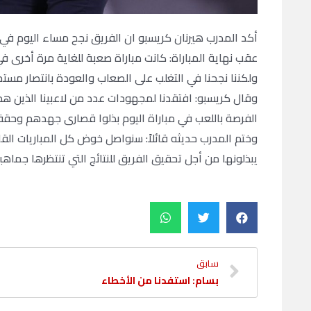
أكد المدرب هيرنان كريسبو ان الفريق نجح مساء اليوم ف
عقب نهاية المباراة: كانت مباراة صعبة للغاية مرة أخرى ف
ولكننا نجحنا في التغلب على الصعاب والعودة بانتصار مست
وقال كريسبو: افتقدنا لمجهودات عدد من لاعبينا الذين هم
الفرصة باللعب في مباراة اليوم بذلوا قصارى جهدهم وح
وختم المدرب حديثه قائلاً: سنواصل خوض كل المباريات الق
يبذلونها من أجل تحقيق الفريق للنتائج التي تنتظرها جماه
سابق
بسام: استفدنا من الأخطاء