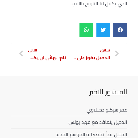
الذي يكفل لنا التتويج باللقب.
سابق
التالي
الدحيل يفوز على السد في دوري اليد
نام: نهائي لن يكون سهلاً
المنشور الاخير
عمر سيكـو دحــلاوي
الدحيل يتعاقد مع فهد يونس
الدحيل يبدأ تحضيراته للموسم الجديد