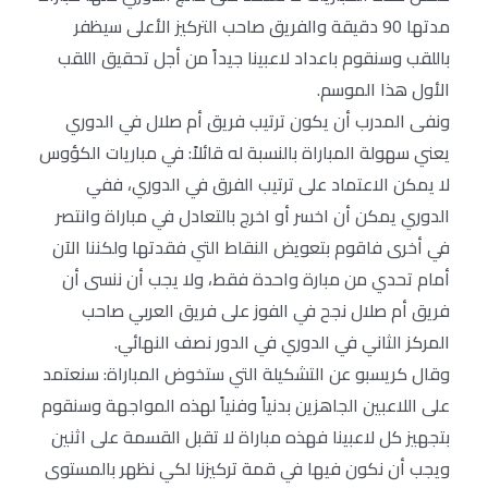
مدتها 90 دقيقة والفريق صاحب التركيز الأعلى سيظفر
باللقب وسنقوم باعداد لاعبينا جيداً من أجل تحقيق اللقب
الأول هذا الموسم.
ونفى المدرب أن يكون ترتيب فريق أم صلال في الدوري
يعني سهولة المباراة بالنسبة له قائلاً: في مباريات الكؤوس
لا يمكن الاعتماد على ترتيب الفرق في الدوري، ففي
الدوري يمكن أن اخسر أو اخرج بالتعادل في مباراة وانتصر
في أخرى فاقوم بتعويض النقاط التي فقدتها ولكننا الآن
أمام تحدي من مبارة واحدة فقط، ولا يجب أن ننسى أن
فريق أم صلال نجح في الفوز على فريق العربي صاحب
المركز الثاني في الدوري في الدور نصف النهائي.
وقال كريسبو عن التشكيلة التي ستخوض المباراة: سنعتمد
على اللاعبين الجاهزين بدنياً وفنياً لهذه المواجهة وسنقوم
بتجهيز كل لاعبينا فهذه مباراة لا تقبل القسمة على اثنين
ويجب أن نكون فيها في قمة تركيزنا لكي نظهر بالمستوى