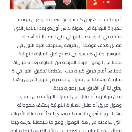
أعرب المدرب هيرنان كريسبو عن سعادته بوصول فريقه
للمباراة النهائية في بطولة كأس أوريدو بعد الانتصار الذي
حققه في الدور نصف النهائي على السد بثلاثة أهداف
مقابل هدف موضحاً أن فريقه يستهدف لقبه الأول في
الموسم، وقال كريسبو في تصريح قبل المباراة النهائية:
نجحنا في الوصول لهذه المرحلة من البطولة بعد 6 مباريات
خضناها أمام فريق كبيرة حيث استطعنا تحقيق الفوز في 5
مباريات وتعادلنا في مباراة واحدة ولم ينهزم الفريق وهذا
يعني لنا أن الفريق يسير بصورة جيدة.
وعن مواجهة أم صلال في المباراة النهائية قال المدرب:
وصول فريق أم صلال للمباراة النهائية يكشف طموحاته
وهذا حق مشروع بالنسبة له ويعني ايضاً أنه يمتلك الأدوات
التي ساعدته على هذا الوصول وهو ما سيجعلنا ندرسه جيداً
فمثل هذه المباريات لا تعتمد على نتائج الدوري لانها مباراة