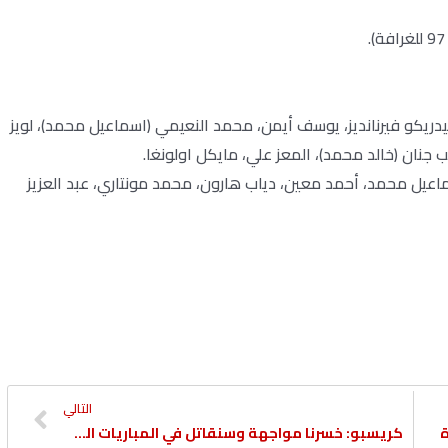
دريكو فيرنانديز، يوسف أيمن، محمد النعيمي (اسماعيل محمد)، لويز
نان (خالد محمد)، المعز علي، مايكل اولونغا.
ماعيل محمد، أحمد معين، دياب هارون، محمد مونتاري، عبد العزيز
التالي
ة
كريسبو: خسرنا مواجهة وسنقاتل في المباريات المتبقية