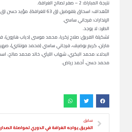
نتيجة المباراة: 2 – صفر لصالح الغرافة.
الأهداف: اسحاق بلفوضيل (ق 63 للغرافة)، مؤيد حسن (ق 97 للغرافة).
الإنذارات: فرجاني ساسي.
الطرد: لا يوجد.
تشكيلة الفريق: صلاح زكريا، محمد موسى (دياب هارون)، في
مارتن، كريم بوضيف، فرجاني ساسي (محمد مونتاري)، صهيب ج
البدلاء: محمد البكري، شهاب الليثي، خالد محمد صالح، اس
محمد حسن، أحمد رياض.
سابق
الفريق يواجه الغرافة في الدوري لمواصلة الصدار