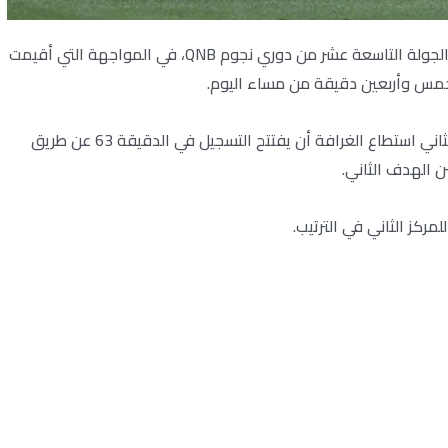
خسر الفريق مباراته أمام الغرافة بهدفين دون مقابل في الجولة التاسعة عشر من دوري نجوم QNB، في المواجهة التي أقيمت
وخمس وأربعين دقيقة من مساء اليوم.
شوط المباراة الأول انتهى بالتعادل السلبي، وفي الشوط الثاني استطاع الغرافة أن يفتتح التسجيل في الدقيقة 63 عن طريق