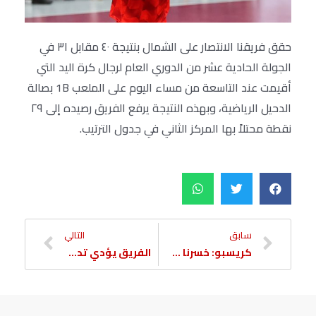
حقق فريقنا الانتصار على الشمال بنتيجة ٤٠ مقابل ٣١ في
الجولة الحادية عشر من الدوري العام لرجال كرة اليد التي
أقيمت عند التاسعة من مساء اليوم على الملعب 1B بصالة
الدحيل الرياضية، وبهذه النتيجة يرفع الفريق رصيده إلى ٢٩
نقطة محتلاً بها المركز الثاني في جدول الترتيب.
سابق
التالي
كريسبو: خسرنا مواجهة وسنقاتل في المباريات المتبقية
الفريق يؤدي تدريبه الرئيسي للريان