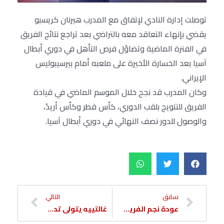
توصلت إدارة النادي لإتفاق مع المدرب هيرنان كريسبو
يقضي بإنهاء التعاقد معه بالتراضي بعد تراجع نتائج الفريق
في الفترة الماضية وتضاؤل فرص التأهل في دوري أبطال
آسيا بعد الخسارة الأخيرة على ملعبه أمام بيرسيبوليس
الإيراني.
وكان المدرب قد نجح خلال الموسم الماضي في قيادة
الفريق للتتويج بلقب الدوري، كأس قطر وكأس أريدُ،
والوصول للدور نصف النهائي في دوري أبطال آسيا.
سابق
التالي
عودة نجم الفريق ادميلسون للتدريبات الجماعية
غالتييه يتولى تدريب الفريق