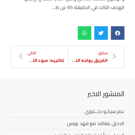
الهدف الثالث في الدقيقة 65 عن ط…
سابق
التالي
الفريق يواجه النصر لتعديل المسار الأسيوي
غالتييه: سوء التنظيم والانتشار سبب خسارتنا
المنشور الاخير
عمر سيكـو دحــلاوي
الدحيل يتعاقد مع فهد يونس