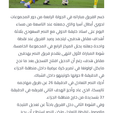
خسر الفريق مباراته في الجولة الرابعة من دور المجموعات
لدوري أبطال آسيا والتي جمعته عند التاسعة من مساء
اليوم على استاد خليفة الدولي مع النصر السعودي بثلاثة
أهداف مقابل هدفين، ليتجمد رصيد الفريق عند نقطة
واحدة جعلته يحتل المركز الرابع في المجموعة الخامسة.
شوط المباراة الأول انتهى بتقدم فريق النصر بهدفين
مقابل هدف، رغم أن الدحيل افتتح التسجيل بعد ما نجح
مايكل اولونغا في تمرير كرة عرضية داخل منطقة الجزاء
في الدقيقة 8 حولها كوتينهو داخل الشباك.
أدرك النصر التعادل في الدقيقة 26 عن طريق مهاجمه
تاليسكا، الذي عاد وأحرز الهدف الثاني لفريقه في الدقيقة
37 بتسديدة من خارج منطقة الجزاء.
وفي الشوط الثاني دخل الفريق باحثاً عن تعديل النتيجة
والوصول لنقطة التعادل ولكن النصر استطاع أن يحرز