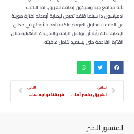
لأنه مدافع جيد وسيكون إضافة للفريق، اما اللاعب
ادميلسون دا سيلفا فلقد تعرض لإصابة أبعدته لفترة طويلة
عن الملاعب وحاول العودة ولكنه شعر بالأوجاع في مكان
الإصابة لذلك رأينا أن يواصل الراحة والتدريبات التأهيلية خلال
الفترة القادمة حتى يستعيد كامل عافيته.
سابق
التالي
الفريق يخسر أمام زينيت
فريقنا يواجه سانتوس البرازيلي في كأس المساواة
المنشور الاخير