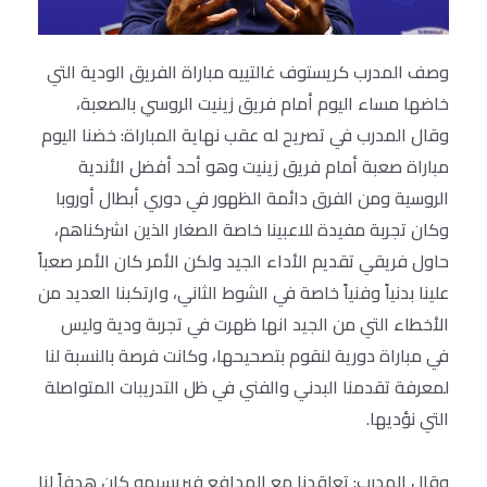
وصف المدرب كريستوف غالتييه مباراة الفريق الودية التي
خاضها مساء اليوم أمام فريق زينيت الروسي بالصعبة،
وقال المدرب في تصريح له عقب نهاية المباراة: خضنا اليوم
مباراة صعبة أمام فريق زينيت وهو أحد أفضل الأندية
الروسية ومن الفرق دائمة الظهور في دوري أبطال أوروبا
وكان تجربة مفيدة للاعبينا خاصة الصغار الذين اشركناهم،
حاول فريقي تقديم الأداء الجيد ولكن الأمر كان الأمر صعباً
علينا بدنياً وفنياً خاصة في الشوط الثاني، وارتكبنا العديد من
الأخطاء التي من الجيد انها ظهرت في تجربة ودية وليس
في مباراة دورية لنقوم بتصحيحها، وكانت فرصة بالنسبة لنا
لمعرفة تقدمنا البدني والفني في ظل التدريبات المتواصلة
التي نؤديها.
وقال المدرب: تعاقدنا مع المدافع فيريسيمو كان هدفاً لنا