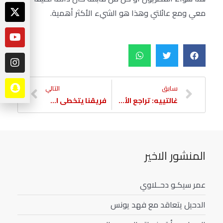
معي ومع عائلتي وهذا هو الشيء الأكثر أهمية.
سابق
التالي
غالتييه: تراجع الأداء فأدرك العربي التعادل وفقدنا الانتصار
فريقنا يتخطى الأهلي في الدوري الأولمبي
المنشور الاخير
عمر سيكـو دحــلاوي
الدحيل يتعاقد مع فهد يونس