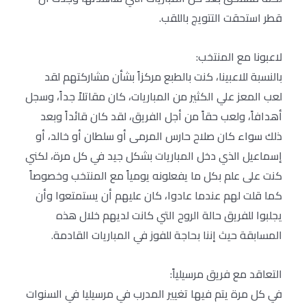
قطر استحقت التتويج باللقب.
لاعبونا مع المنتخب:
بالنسبة للاعبينا، كنت بالطبع مركزاً بشأن مشاركتهم لقد
لعب المعز علي الكثير من المباريات، كان مقاتلاً جداً، وسجل
أهدافاً، ولعب حقاً من أجل الفريق، لقد كان قائداً وبعد
ذلك سواء كان صلاح حارس المرمى أو سلطان أو خالد، أو
إسماعيل الذي دخل المباريات بشكل جيد في كل مرة، لكني
كنت على علم بكل ما يفعلونه يومياً مع المنتخب وخصوصاً
كما قلت لهم عندما عادوا، كان عليهم أن يستمتعوا وأن
يجلبوا للفريق حالة الروح التي كانت لديهم خلال هذه
المسابقة حيث إننا بحاجة للفوز في المباريات القادمة.
التعاقد مع فريق مرسيلياً:
في كل مرة يتم فيها تغيير المدرب في مرسيليا في السنوات