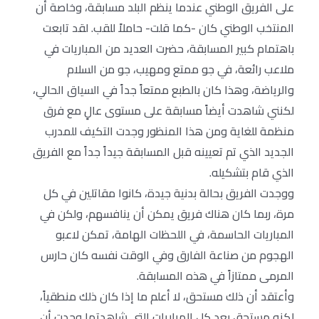
على الفريق الوطني عندما ينظم البلد مسابقة، وخاصة أن
المنتخب الوطني كان -كما قلت- حاملاً للقب. لقد تابعت
باهتمام كبير المسابقة، حضرت العديد من المباريات في
ملاعب رائعة، في جو ممتع ومهيب، جو من السلام
والرياضة، وهذا كان بالطبع ممتعاً جداً في السياق الحالي،
لكنني شاهدت أيضاً مسابقة على مستوى عالٍ مع فرق
منظمة للغاية ومن هذا المنظور وجدت التكيف للمدرب
الجديد الذي تم تعيينه قبل المسابقة جيداً جداً مع الفريق
الذي قام بتشكيله.
ووجدت الفريق بحالة بدنية جيدة، كانوا مقاتلين في كل
مرة، ربما كان هناك فريق يمكن أن ينافسهم، ولكن في
المباريات الحاسمة، في اللحظات الهامة، تمكن لاعبو
الهجوم من صناعة الفارق وفي الوقت نفسه كان حارس
المرمى ممتازاً في هذه المسابقة.
وأعتقد أن ذلك مستحق، لا أعلم ما إذا كان ذلك منطقياً،
لكنه مستحق بعد كل المباريات التي شاهدتها وجدت أن