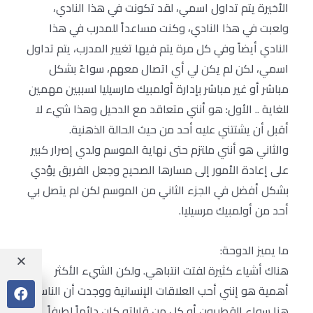
الأخيرة يتم تداول اسمي، لقد تكونت في هذا النادي،
ولعبت في هذا النادي، وكنت مساعداً للمدرب في هذا
النادي أيضاً وفي كل مرة يتم فيها تغيير المدرب، يتم تداول
اسمي، لكن لم يكن لي أي اتصال معهم، سواءً بشكل
مباشر أو غير مباشر بإدارة أولمبيك مارسيليا لسببين مهمين
للغاية .. الأول: هو أنني متعاقد مع الدحيل وهذا شيء لا
أقبل أن يشتتني عليه أحد من حيث الحالة الذهنية.
والثاني هو أنني ملتزم حتى نهاية الموسم ولدي إصرار كبير
على إعادة الأمور إلى مسارها الصحيح وجعل الفريق يؤدي
بشكل أفضل في الجزء الثاني من الموسم لكن لم يتصل بي
أحد من أولمبيك مرسيليا.
ما يميز الدوحة:
هناك أشياء كثيرة لفتت انتباهي. ولكن الشيء الأكثر
أهمية هو إنني أحب العلاقات الإنسانية ووجدت أن الناس
هنا سواء القطريون أو كل من قابلته كان دائماً لطيفاً