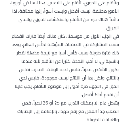
وتأقلم على الدوري، تأقلم على اللاعبين، هنا لسنا في أوروبا،
الأمور مختلفة، ليست أفضل وليست أسوأ، إنها مختلفة، لذا
دائماً هناك جزء من التأقلم واستكشاف للدوري ولاعبي
الفريق.
في الجزء الأول من موسمنا، كان هناك أيضاً فترات انقطاع
بسبب المشاركة في التصفيات المؤهلة لكأس العالم، وبعد
ذلك فترة طويلة بسبب كأس آسيا مع نتيجة مذهلة لقطر.
بالنسبة لي، لا أحب التحدث كثيراً عن التأقلم لأنه عندما
يكون الشخص مدرباً، فليس لديه الوقت. المدرب يُقاس
بالنتائج، ولكن بما أن النتائج ليست موجودة، فليس لدي
الحق في اللجوء مرة أخرى إلى موضوع التأقلم. يجب علينا
أن نقدم أداءً أفضل.
بشكل عام، لا يمكنك التدرب مع 25 أو 26 لاعباً، فمن
الصعب جداً العمل مع رقم كهذا، بالإضافة إلى الإصابات
والغيابات الطويلة.