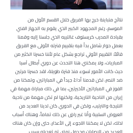
نتائج متباينة خرج بها الفريق خلال القسم الأول من
الموسم، رغم المجهود الكبير الذي يقوم به الجهاز الفني
بقيادة المدرب كريستوف غالتييه الذي جلسنا إليه وقمنا
بعمل حوار شامل بدأ فيه بتقييم فترته الأولى مع الفريق
قائلاً: التقييم الأولي تراجع بشكل عام لأننا خسرنا الكثير من
المباريات، ولا يمكنني هنا التحدث عن دوري أبطال آسيا
حيث كانت الأمور تسوء منذ فترة طويلة، لقد خسرنا مرتين
ضد النصر، لكن قدمنا أداءً جيداً في المباراتين، وتمكنا من
الفوز في المباراتين الأخيرتين، بما في ذلك مباراة مهمة في
إيران من الناحية التاريخية، ولكنها لم تكن مهمة من ناحية
النتيجة والترتيب، ولكن في الدوري كان لدينا العديد من
العروض السلبية وأنا غير راضٍ عن ذلك تماماً، وهناك أسباب
لذلك، لكن لا يمكننا اللجوء إلى الأعذار، حتى وإن كان هناك
العديد من الإصابات وجدول زمني تم تعديله بسبب