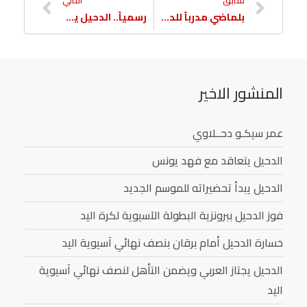
سابق
التالي
بلماضي مدرباً للدحيل
رسمياً.. الدحيل يخطف الموهبة الجزائرية بولبينة
المنشور الاخير
عمر سيكـو دحــلاوي
الدحيل يتعاقد مع فهد يونس
الدحيل يبدأ تحضيراته للموسم الجديد
فوز الدحيل ببرونزية البطولة الآسيوية لكرة اليد
خسارة الدحيل أمام برقان بنصف نهائي آسيوية اليد
الدحيل يجتاز العربي ويضمن التأهل لنصف نهائي آسيوية
اليد