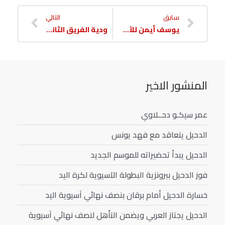
سابق
التالي
يوسف أيمن للأهلي المصري بالإعارة
ودية الفريق الثانية تنتهي بالتعادل
المنشور الاخير
عمر سيكـو دحــلاوي
الدحيل يتعاقد مع فهد يونس
الدحيل يبدأ تحضيراته للموسم الجديد
فوز الدحيل ببرونزية البطولة الآسيوية لكرة اليد
خسارة الدحيل أمام برقان بنصف نهائي آسيوية اليد
الدحيل يجتاز العربي ويضمن التأهل لنصف نهائي آسيوية