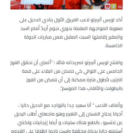
أكد لويس ألبيرتو لاعب الفريق الأول بنادي الدحيل على
صعوبة المواجهة المقبلة بدوري نجوم أريدُ أمام السد
والمقرر إقامتها السبت المقبل ضمن مباريات الجولة
الخامسة.
وافتتح لويس ألبيرتو تصريحاته قائلا : “أتمنى أن نحقق الفوز
الخامس على التوالي كي نتمكن من البقاء على قمة
الترتيب لأطول فترة ممكنة إلى أن نتمكن من الفوز
بالبطولات والألقاب هذا الموسم”.
وأضاف اللاعب ” أنا سعيد جدا بالتواجد مع الدحيل حاليا ،
أحيانا يحتاج الانسان إلى التغيير وهو ماجعلني أطلب الرحيل
عن لاتسيو ، بالطبع هناك سلبيات و أيضا إيجابيات ولكنني
أستمتع حاليا بحياة مختلفة ولست نادما إطلاقا على القدوم