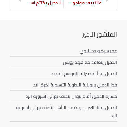
غالتييه : مواجهة السد قمة مبكرة بالدوري
الدحيل يختتم استعداداته لمواجهة الغد أمام السد
المنشور الاخير
عمر سيكـو دحــلاوي
الدحيل يتعاقد مع فهد يونس
الدحيل يبدأ تحضيراته للموسم الجديد
فوز الدحيل ببرونزية البطولة الآسيوية لكرة اليد
خسارة الدحيل أمام برقان بنصف نهائي آسيوية اليد
الدحيل يجتاز العربي ويضمن التأهل لنصف نهائي آسيوية
اليد