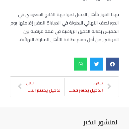
بهذا الفوز يتأهل الدحيل لمواجهة الخليج السعودي في
الدور نصف النهائي للبطولة في المباراة المقرر إقامتها يوم
الخميس بصالة الدحيل الرياضية في قمة مرتقبة بين
الفريقين من أجل حسم بطاقة التأهل للمباراة النهائية.
سابق
التالي
الدحيل يخسر قمة الثانية بالبطولة الآسيوية لكرة اليد لحساب الخليج
الدحيل يختتم التدريب الرئيسي استعدادا للعربي
المنشور الاخير