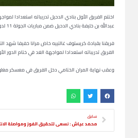
اختتم الفريق الأول بنادي الدحيل تدريباته استعدادا لموا
عبدالله بن خليفة بنادي الدحيل ضمن مباريات الجولة 11 لدوري نجوم أريدُ.
فريقنا بقيادة كريستوف غالتييه خاض مرانا خفيفا شهد الت
الفريق تدريباته استعدادا لمواجهة الغد في ختام الدور الأو
وعقب نهاية المران الختامي دخل الفريق في معسكر مغلق
سابق