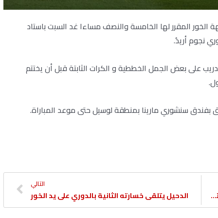
جهة الخور المقرر لها الخامسة والنصف مساءا غد السبت باستاد
دريب على بعض الجمل الخططية و الكرات الثابتة قبل أن يختتم
ل.
 بفندق سنشوري مارينا بمنطقة لوسيل حتى موعد المباراة.
التالي
محمد عياش : نسعى لتحقيق الفوز ومواصلة الانتصارات
الدحيل يتلقى خسارته الثانية بالدوري على يد الخور