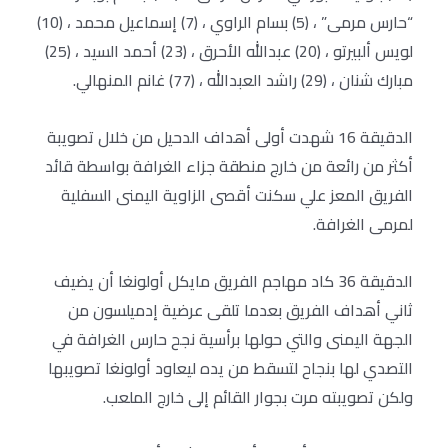
“حارس مرمى” ، (5) بسام الراوي ، (7) إسماعيل محمد ، (10)
لويس ألبيرتو ، (20) عبدالله الأحرق ، (23) أحمد السيد ، (25)
مبارك شنان ، (29) راشد العبدالله ، (77) غانم المنهالي.
الدقيقة 16 شهدت أولى أهداف الدحيل من خلال تصويبة
أكثر من رائعة من خارج منطقة جزاء الغرافة بواسطة قائد
الفريق المعز علي سكنت أقصى الزاوية اليمنى السفلية
لمرمى الغرافة.
الدقيقة 36 كاد مهاجم الفريق مايكل أولونغا أن يضيف
ثاني أهداف الفريق بعدما تلقى عرضية إدميلسون من
الجهة اليمنى والتي حولها برأسية نجح حارس الغرافة في
التصدي لها بنجاح لتسقط من يده ليعاود أولونغا تصويبها
ولكن تصويبته مرت بجوار القائم إلى خارج الملعب.