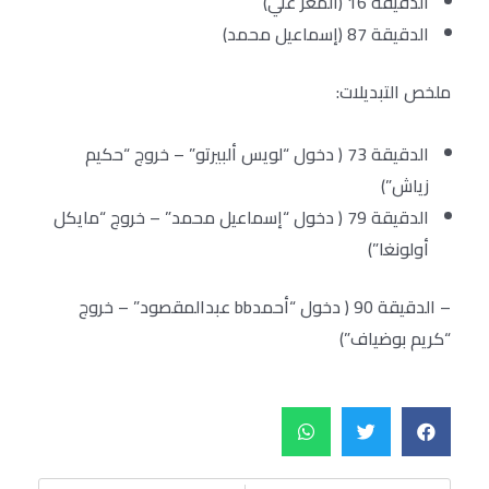
الدقيقة 16 (المعز علي)
الدقيقة 87 (إسماعيل محمد)
ملخص التبديلات:
الدقيقة 73 ( دخول “لويس ألبيرتو” – خروج “حكيم
زياش”)
الدقيقة 79 ( دخول “إسماعيل محمد” – خروج “مايكل
أولونغا”)
– الدقيقة 90 ( دخول “أحمدbb عبدالمقصود” – خروج
“كريم بوضياف”)