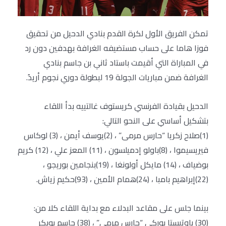
تمكن الفريق الأول لكرة القدم بنادي الدحيل من تحقيق
فوزا هاما على حساب مستضيفه الغرافة بهدفين دون رد
في المباراة التي أقيمت باستاد ثاني بن جاسم بنادي
الغرافة ضمن مباريات الجولة 19 لبطولة دوري نجوم أريدُ.
الدحيل بقيادة الفرنسي كريستوف غالتييه بدأ اللقاء
بتشكيل أساسي على النحو التالي:
(1)صلاح زكريا “حارس مرمى” ، (2)يوسف أيمن ، (3) لوكاس
فيريسيموا ، (8)باولو إدميلسون ، (11) المعز علي ، (12) كريم
بوضياف ، (14) مايكل أولونغا ، (19)بنجامين بوريجو ،
(22)إبراهيم بامبا ، (24)همام الأمين ، (93)حكيم زياش.
بينما جلس على مقاعد البدلاء مع بداية اللقاء كلا من:
(30) باوتيستا بوركي “حارس مرمى” ، (38) جاسم بوبكر