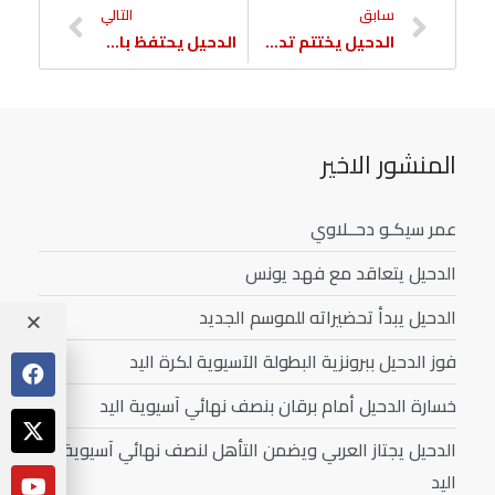
سابق
التالي
الدحيل يختتم تدريباته استعدادا لمواجهة الغرافة
الدحيل يحتفظ بالمركز الثالث بدوري اليد بالفوز على الخور
المنشور الاخير
عمر سيكـو دحــلاوي
الدحيل يتعاقد مع فهد يونس
الدحيل يبدأ تحضيراته للموسم الجديد
فوز الدحيل ببرونزية البطولة الآسيوية لكرة اليد
خسارة الدحيل أمام برقان بنصف نهائي آسيوية اليد
الدحيل يجتاز العربي ويضمن التأهل لنصف نهائي آسيوية
اليد