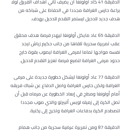
الدقيقة 41 كاد أولونغا أن يضيف ثاني أهداف الفريق لولا
براعة حارس الغرافة مجددا في الحفاظ على شباكه من
هدف جديد للدحيل ليستمر التقدم للدحيل بهدف.
الدقيقة 65 عاد مايكل أولونغا ليهدر فرصة هدف محقق
عقب تمريرة سحرية تلقاها من جانب حكيم زياش ليجد
نفسه مواجها تماما لمرمى الغرافة ليصوب بقوة خارج
حدود مرمى الغرافة لتضيع فرصة تعزيز التقدم للدحيل.
الدقيقة 77 عاد أولونغا ليشكل خطورة جديدة على مرمى
الغرافة ولكن حارس الغرافة واصل الدفاع عن شباك فريقه
أمام أولونغا ومطح في إبعاد الخطورة عن مرماه قبل أن
تصل الكرة إلى زميله لويس ألبيرتو والذي صوب مجددا
لتصطدم الكرة بدفاعات الغرافة وتخرج إلى ركنية.
الدقيقة 87 ومن تمريرة عرضية سحرية من جانب همام