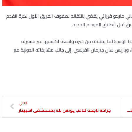
الي ماركو فيراتي يقضي بانتقاله لصفوف الفريق الأول لكرة القدم
يق قبل انطلاق الموسم الجديد.
د أبرز الأسماء في خط الوسط لما يمتلكه من خبرة واسعة اكتسبها عبر مسيرته
ا، وباريس سان جيرمان الفرنسي، إلى جانب مشاركاته الدولية مع
التالي
سباعي الدحيل يدعم قائمة العنابي في معسكر النمسا
جراحة ناجحة للاعب يونس بله بمستشفى اسبيتار