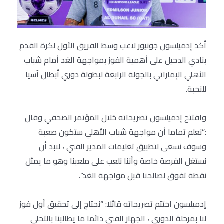
أكد إدميلسون جونيور لاعب وسط الفريق الأول لكرة القدم
بنادي الدحيل على أهمية الفوز بمواجهة الغد أمام شباب
الأهلي الإماراتي بالجولة الرابعة لبطولة دوري أبطال آسيا
للنخبة.
وافتتح إدميلسون تصريحاته خلال المؤتمر الصحفي وقال
:”نعلم تماما أن مواجهة شباب الأهلي ستكون صعبة
وسوف نسعى لتطبيق تعليمات المدير الفني ، لابد أن
نستغل الفرصة خاصة وأننا نلعب على ملعبنا وهو ما يمثل
نقطة تفوق لصالحنا قبل مواجهة الغد”.
إدميلسون اختتم تصريحاته قائلا: “نحتاج إلى تحقيق أول فوز
لنا بمرحلة الدوري ، الجهاز الفني دائما ما يطالبنا بالتحلي