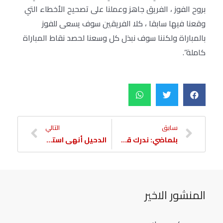
بروح الفوز ، الفريق جاهز وعملنا على تصحيح الأخطاء التي
وقعنا فيها سابقا ، كلا الفريقين سوف يسعى للفوز
بالمباراة ولكننا سوف نبذل كل وسعنا لحصد نقاط المباراة
كاملة”.
سابق
التالي
بلماضي: ندرك قوة شباب الأهلي ولكننا نسعى لتحقيق فوزنا الأول بالآسيوية
الدحيل أنهى استعداداته لاستضافة شباب الأهلي بالآسيوية
المنشور الاخير