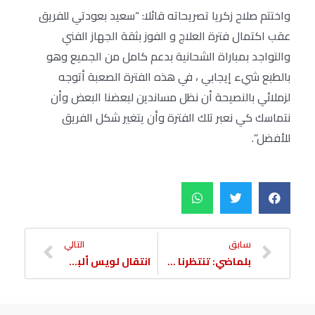
واختتم صلاح زكريا تصريحاته قائلا: “سعيد بعودتي للفريق
عقب اكتمال فترة العلاج و الفوز بثقة الجهاز الفني
والتواجد بمباراة الشحانية بدعم كامل من الجميع وهو
بالطبع شيء إيجابي ، في هذه الفترة الصعبة أتوجه
لزملائي بالنصيحة أن نظل مساندين لبعضنا البعض وأن
نتماسك كي نعبر تلك الفترة وأن يتغير شكل الفريق
للأفضل”.
سابق
التالي
بلماضي: تنتظرنا مواجهة صعبة أمام الوكرة
انتقال لويس ألبيرتو إلى نادي الوكرة