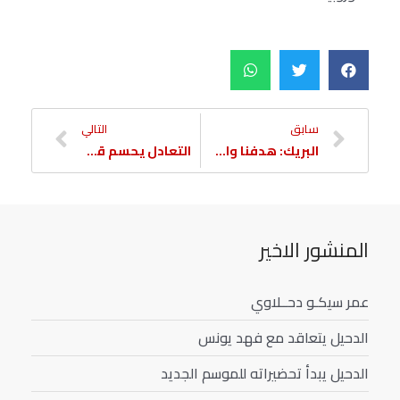
سابق
التالي
البريك: هدفنا واضح ولابديل عن الفوز أمام الريان
التعادل يحسم قمة الدحيل والريان بالدوري
المنشور الاخير
عمر سيكـو دحــلاوي
الدحيل يتعاقد مع فهد يونس
الدحيل يبدأ تحضيراته للموسم الجديد